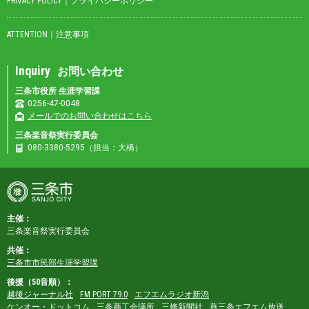
PRIVACY POLICY｜プライバシーポリシー
ATTENTION｜注意事項
Inquiry
お問い合わせ
三条市役所 生涯学習課
0256-47-0048
メールでのお問い合わせはこちら
三条楽音祭実行委員会
080-3380-5295（担当：大橋）
主催：
三条楽音祭実行委員会
共催：
三条市市民部生涯学習課
後援（50音順）：
越後ジャーナル社
FM PORT 79.0
エフエムラジオ新潟
ケンオー・ドットコム
三条商工会議所
三條新聞社
燕三条エフエム放送