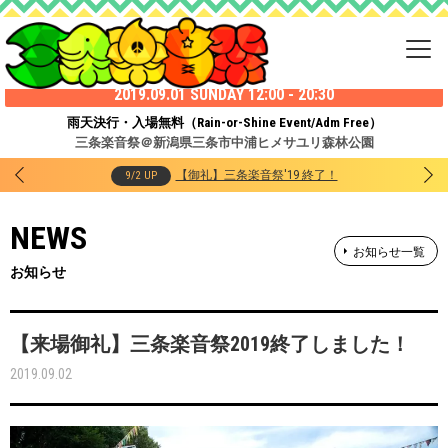
2019.09.01 SUNDAY 12:00 - 20:30
雨天決行・入場無料（Rain-or-Shine Event/Adm Free）
三条楽音祭＠新潟県三条市中浦ヒメサユリ森林公園
【御礼】三条楽音祭'19 終了！
9/2 UP
NEWS
お知らせ一覧
お知らせ
【来場御礼】三条楽音祭2019終了しました！
2019.09.02