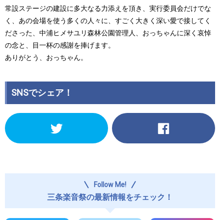
常設ステージの建設に多大なる力添えを頂き、実行委員会だけでな
く、あの会場を使う多くの人々に、すごく大きく深い愛で接してく
ださった、中浦ヒメサユリ森林公園管理人、おっちゃんに深く哀悼
の念と、目一杯の感謝を捧げます。
ありがとう、おっちゃん。
SNSでシェア！
ク
Facebook
リ
で
ッ
共
ク
有
し
す
て
る
Twitter
に
で
は
Follow Me!
共
ク
有
リ
三条楽音祭の最新情報をチェック！
(新
ッ
し
ク
い
し
ウ
て