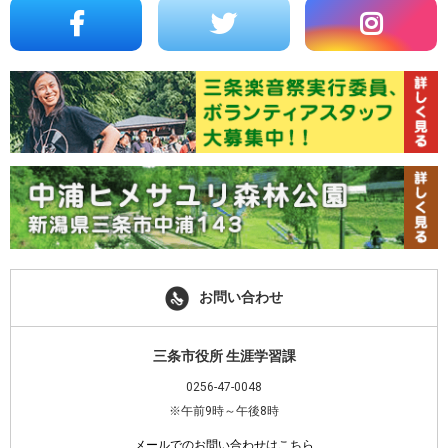
ィ
く
ン
だ
ド
さ
ウ
い
で
(新
開
し
き
い
ま
ウ
す)
ィ
ン
ド
ウ
で
開
き
ま
す)
お問い合わせ
三条市役所 生涯学習課
0256-47-0048
※午前9時～午後8時
メールでのお問い合わせはこちら