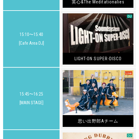
英心&The Meditationalies
15:10〜15:40
[Cafe Area DJ]
LIGHT-ON SUPER-DISCO
15:45〜16:25
[MAIN STAGE]
思い出野郎Aチーム