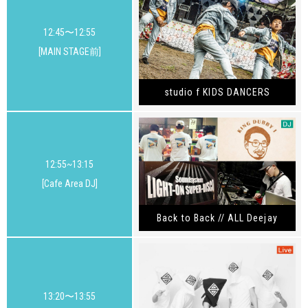
12:45〜12:55
[MAIN STAGE前]
studio f KIDS DANCERS
12:55~13:15
[Cafe Area DJ]
Back to Back // ALL Deejay
13:20〜13:55