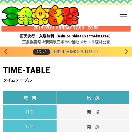
2019.09.01 SUNDAY 12:00 - 20:30
雨天決行・入場無料（Rain-or-Shine Event/Adm Free）
三条楽音祭＠新潟県三条市中浦ヒメサユリ森林公園
【御礼】三条楽音祭'19 終了！
9/2 UP
TIME-TABLE
タイムテーブル
時 間
出 演
11:00
開 場
12:00
開 演