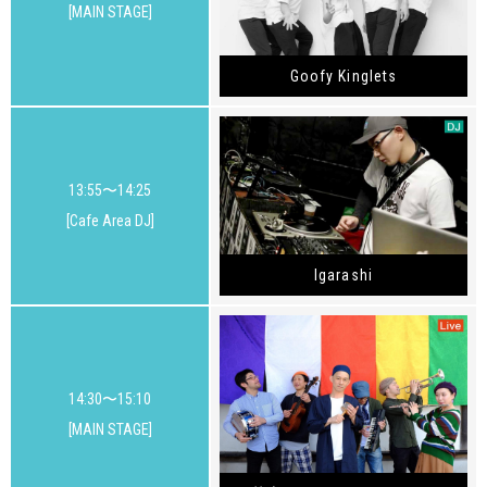
[MAIN STAGE]
Goofy Kinglets
13:55〜14:25
[Cafe Area DJ]
Igarashi
14:30〜15:10
[MAIN STAGE]