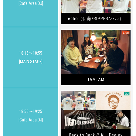
[Cafe Area DJ]
echo（伊藤/RIPPER/ハル）
18:15〜18:55
[MAIN STAGE]
TAMTAM
18:55〜19:25
[Cafe Area DJ]
Back to Back // ALL Deejay