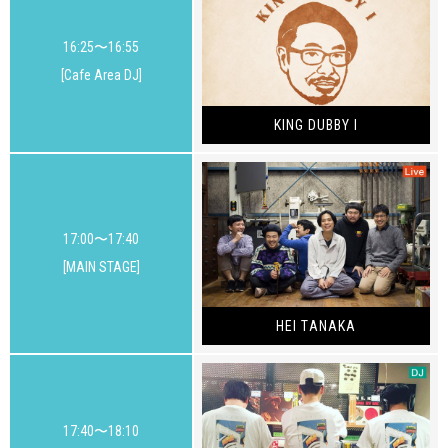
16:25〜16:55
[Cafe Area DJ]
KING DUBBY I
17:00〜17:40
[MAIN STAGE]
HEI TANAKA
17:40〜18:10