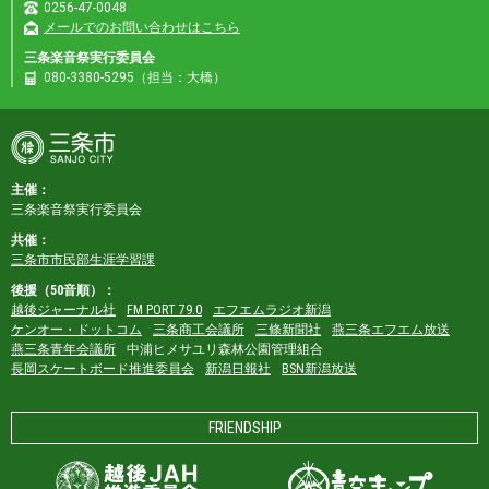
0256-47-0048
メールでのお問い合わせはこちら
三条楽音祭実行委員会
080-3380-5295（担当：大橋）
主催：
三条楽音祭実行委員会
共催：
三条市市民部生涯学習課
後援（50音順）：
越後ジャーナル社
FM PORT 79.0
エフエムラジオ新潟
ケンオー・ドットコム
三条商工会議所
三條新聞社
燕三条エフエム放送
燕三条青年会議所
中浦ヒメサユリ森林公園管理組合
長岡スケートボード推進委員会
新潟日報社
BSN新潟放送
FRIENDSHIP