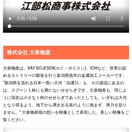
株式会社 大泉物産
大泉物産は、KAY BOJESEN(カイ・ボイスン)、ICHIなど、世界が認
めるカトラリーの製造を行う新潟県燕市の金属加工メーカーです。
“新潟県を流れる日本一長い大河「信濃川」も、その源流にあるの
は、スプーン１杯にも満たないせせらぎです。大泉物産も、同じよ
うに現在は小さな１杯のせせらぎであったとしても、いずれは大河
となり得るよう、地下から湧き出る泉のように弛まず、努力を怠り
ません。” 大泉物産様の想いを映像として表現した、美しい映像をご
覧ください。