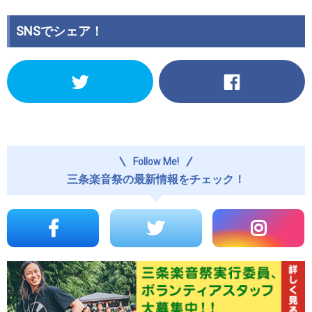
SNSでシェア！
ク
Facebook
リ
で
ッ
共
ク
有
し
す
て
る
Twitter
に
で
は
Follow Me!
共
ク
有
リ
三条楽音祭の最新情報をチェック！
(新
ッ
し
ク
い
し
ウ
て
ィ
く
ン
だ
ド
さ
ウ
い
で
(新
開
し
き
い
ま
ウ
す)
ィ
ン
ド
ウ