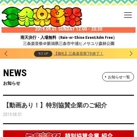
2019.09.01 SUNDAY 12:00 - 20:30
雨天決行・入場無料（Rain-or-Shine Event/Adm Free）
三条楽音祭＠新潟県三条市中浦ヒメサユリ森林公園
【御礼】三条楽音祭'19 終了！
9/2 UP
NEWS
お知らせ一覧
お知らせ
【動画あり！】特別協賛企業のご紹介
2019.08.31