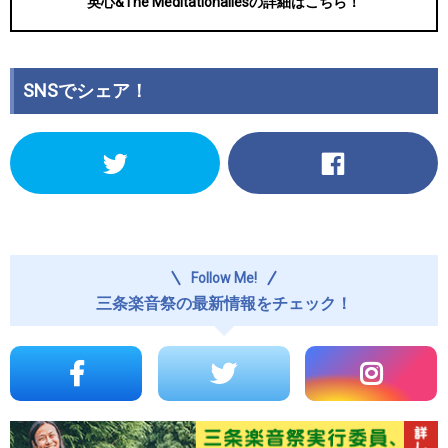
英心&The Meditationaliesの詳細はこちら！
SNSでシェア！
ク
Facebook
リ
で
ッ
共
ク
有
し
す
て
る
Twitter
に
で
は
Follow Me!
共
ク
有
リ
三条楽音祭の最新情報をチェック！
(新
ッ
し
ク
い
し
ウ
て
ィ
く
ン
だ
ド
さ
ウ
い
で
(新
開
し
き
い
ま
ウ
す)
ィ