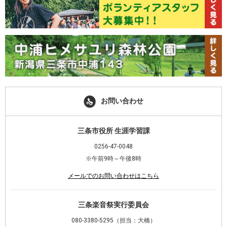
ン
ド
ウ
で
開
き
ま
す)
お問い合わせ
三条市役所 生涯学習課
0256-47-0048
※午前9時～午後8時
メールでのお問い合わせはこちら
三条楽音祭実行委員会
080-3380-5295（担当：大橋）