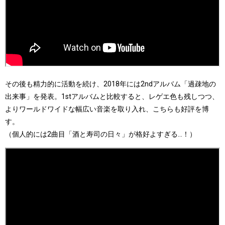
その後も精力的に活動を続け、2018年には2ndアルバム「過疎地の
出来事」を発表。1stアルバムと比較すると、レゲエ色も残しつつ、
よりワールドワイドな幅広い音楽を取り入れ、こちらも好評を博
す。
（個人的には2曲目「酒と寿司の日々」が格好よすぎる…！）