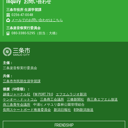
Inquiry
お問い合わせ
三条市役所 生涯学習課
0256-47-0048
メールでのお問い合わせはこちら
三条楽音祭実行委員会
080-3380-5295（担当：大橋）
主催：
三条楽音祭実行委員会
共催：
三条市市民部生涯学習課
後援（50音順）：
越後ジャーナル社
FM PORT 79.0
エフエムラジオ新潟
ケンオー・ドットコム
三条商工会議所
三條新聞社
燕三条エフエム放送
燕三条青年会議所
中浦ヒメサユリ森林公園管理組合
長岡スケートボード推進委員会
新潟日報社
BSN新潟放送
FRIENDSHIP