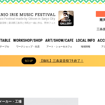
ic Festival made by Citiven in Sanjo City
雨天
楽音祭｜新潟県三条市と市民が一緒に作る、野外フェス
三条
TABLE
WORKSHOP/SHOP
ART/SHOW/CAFE
LOCAL INFO
ACC
【御礼】三条楽音祭'19 終了！
9/2 UP
メーカー・工場