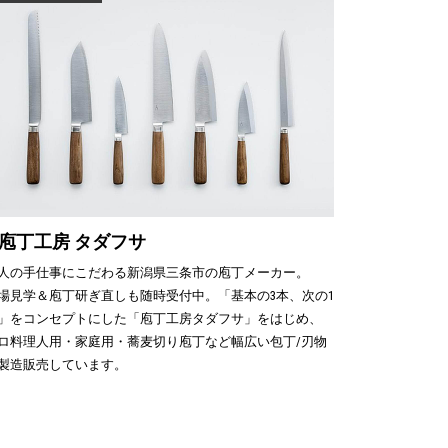
庖丁工房 タダフサ
人の手仕事にこだわる新潟県三条市の庖丁メーカー。
場見学＆庖丁研ぎ直しも随時受付中。「基本の3本、次の1
」をコンセプトにした「庖丁工房タダフサ」をはじめ、
ロ料理人用・家庭用・蕎麦切り庖丁など幅広い包丁/刃物
製造販売しています。